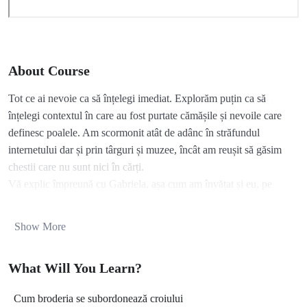
About Course
Tot ce ai nevoie ca să înțelegi imediat. Explorăm puțin ca să
înțelegi contextul în care au fost purtate cămășile și nevoile care
definesc poalele. Am scormonit atât de adânc în străfundul
internetului dar și prin târguri și muzee, încât am reușit să găsim
chestii care nu sunt nici în cărți.
Vă explic împreună cu Gabriela, așa cum am învățat și eu, pe
etape. Deci:
Poalele completează portul și îți asigură ținuta potrivită. Atunci
Show More
când nu vrei să porți ia cu blugi trebuie să înțelegi ce poți asorta la
cămașă ca să arăți echilibrat. Simple, cu dantelă sau broderie,
What Will You Learn?
poalele sunt în strânsă legătură cu restul ansamblului. Îți arătăm
cum le poți croi încât să te miști în voie și cum să te asiguri că se
Cum broderia se subordonează croiului
potrivesc cu restul costumului.