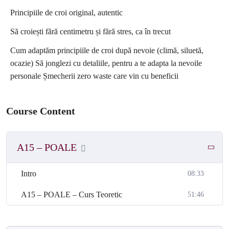
INVITAȚI SPECIALI
Principiile de croi original, autentic
Arh. Ioana Corduneanu, designer cu experiență, a lansat Semne
Să croiești fără centimetru și fără stres, ca în trecut
Cusute în 2012 pentru a prezenta cămășile tradiționale dintr-o
perspectivă actuală.
Cum adaptăm principiile de croi după nevoie (climă, siluetă,
Gabriela creates, pasionată de sustenabilitate și de modul în care
ocazie) Să jonglezi cu detaliile, pentru a te adapta la nevoile
îmbrăcămintea ne poate exprima identitatea, este alături de Semne
personale Șmecherii zero waste care vin cu beneficii
Cusute încă de la început.
Course Content
A15 – POALE
Intro
08:33
A15 – POALE – Curs Teoretic
51:46