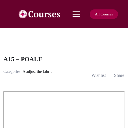
Skip
to
content
All Courses
A15 – POALE
Categories:
A adjust the fabric
Wishlist
Share