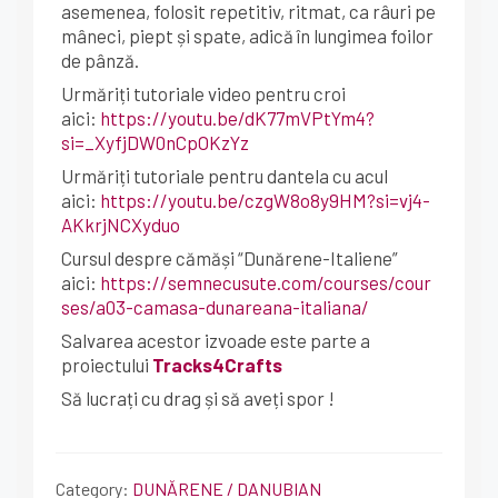
asemenea, folosit repetitiv, ritmat, ca râuri pe
mâneci, piept și spate, adică în lungimea foilor
de pânză.
Urmăriți tutoriale video pentru croi
aici:
https://youtu.be/dK77mVPtYm4?
si=_XyfjDW0nCpOKzYz
Urmăriți tutoriale pentru dantela cu acul
aici:
https://youtu.be/czgW8o8y9HM?si=vj4-
AKkrjNCXyduo
Cursul despre cămăși “Dunărene-Italiene”
aici:
https://semnecusute.com/courses/cour
ses/a03-camasa-dunareana-italiana/
Salvarea acestor izvoade este parte a
proiectului
Tracks4Crafts
Să lucrați cu drag și să aveți spor !
Category:
DUNĂRENE / DANUBIAN