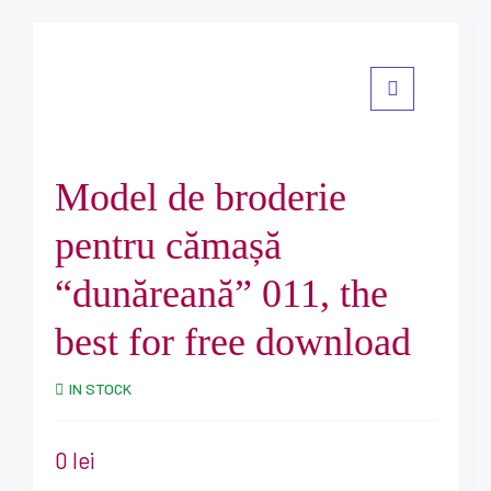
Model de broderie
pentru cămașă
“dunăreană” 011, the
best for free download
IN STOCK
0
lei