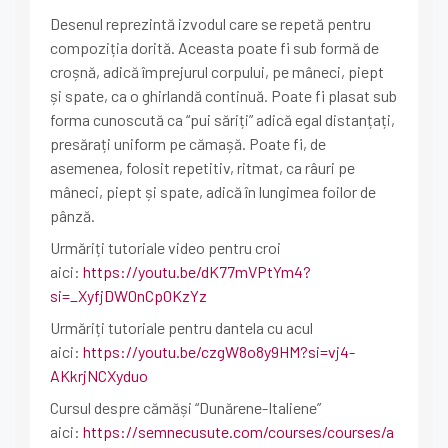
Desenul reprezintă izvodul care se repetă pentru
compoziția dorită. Aceasta poate fi sub formă de
croșnă, adică împrejurul corpului, pe mâneci, piept
și spate, ca o ghirlandă continuă. Poate fi plasat sub
forma cunoscută ca “pui săriți” adică egal distanțați,
presărați uniform pe cămașă. Poate fi, de
asemenea, folosit repetitiv, ritmat, ca râuri pe
mâneci, piept și spate, adică în lungimea foilor de
pânză.
Urmăriți tutoriale video pentru croi
aici:
https://youtu.be/dK77mVPtYm4?
si=_XyfjDW0nCpOKzYz
Urmăriți tutoriale pentru dantela cu acul
aici:
https://youtu.be/czgW8o8y9HM?si=vj4-
AKkrjNCXyduo
Cursul despre cămăși “Dunărene-Italiene”
aici:
https://semnecusute.com/courses/courses/a