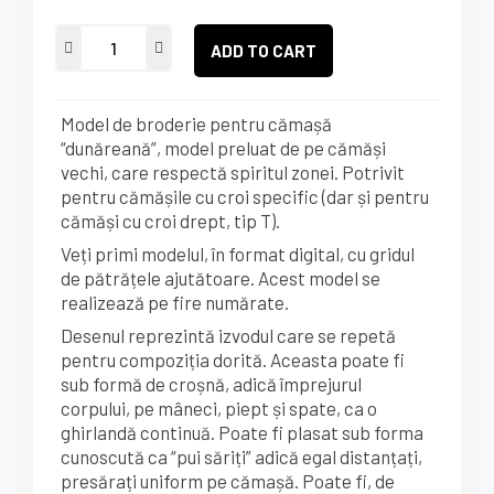
ADD TO CART
Model de broderie pentru cămașă
“dunăreană”, model preluat de pe cămăși
vechi, care respectă spiritul zonei. Potrivit
pentru cămășile cu croi specific (dar și pentru
cămăși cu croi drept, tip T).
Veți primi modelul, în format digital, cu gridul
de pătrățele ajutătoare. Acest model se
realizează pe fire numărate.
Desenul reprezintă izvodul care se repetă
pentru compoziția dorită. Aceasta poate fi
sub formă de croșnă, adică împrejurul
corpului, pe mâneci, piept și spate, ca o
ghirlandă continuă. Poate fi plasat sub forma
cunoscută ca “pui săriți” adică egal distanțați,
presărați uniform pe cămașă. Poate fi, de