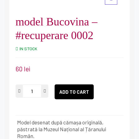
model Bucovina –
#recuperare 0002
IN STOCK
60
lei
ADD TO CART
Model desenat după cămașa originală,
păstrată la Muzeul Național al Țăranului
Român.