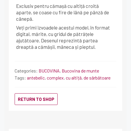
Exclusiv pentru cămașă cu altiță croită
aparte, se coase cu fire de lână pe pânză de
cânepă.
Veți primi izvoadele acestui model, în format
digital, mărite, cu gridul de pătrățele
ajutătoare. Desenul reprezintă partea
dreaptă a cămășii, mâneca și pieptul.
Categories:
BUCOVINA
,
Bucovina de munte
Tags:
antebelic
,
complex
,
cu altiță
,
de sărbătoare
RETURN TO SHOP