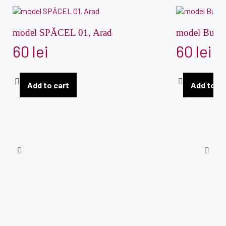
model SPĂCEL 01, Arad
model Bucov
60
lei
60
lei
Add to cart
Add to ca