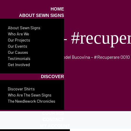
HOME
ABOUT SEWN SIGNS
About Sewn Signs
covina – #recupe
Who Are We
Our Projects
Our Events
Our Causes
Semne Cusute
•
Products
•
Model Bucovina – #recuperare 0010
Testimonials
Get Involved
DISCOVER
Discover Shirts
Who Are The Sewn Signs
The Needlework Chronicles
COURSES
CONTACT
MY ACCOUNT