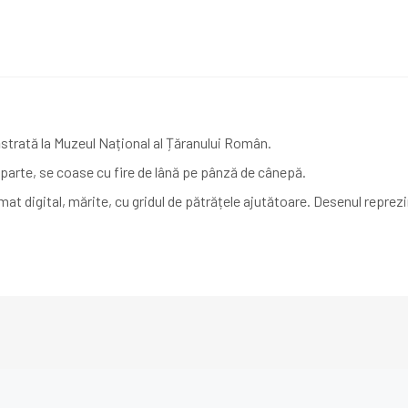
trată la Muzeul Național al Țăranului Român.
parte, se coase cu fire de lână pe pânză de cânepă.
rmat digital, mărite, cu gridul de pătrățele ajutătoare. Desenul repre