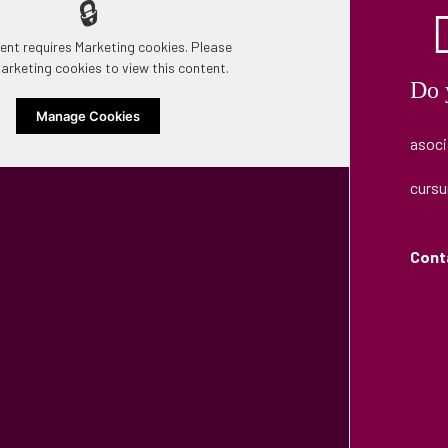
🔒
ent requires Marketing cookies. Please
arketing cookies to view this content.
Do 
Manage Cookies
asoc
curs
Cont