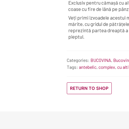
Exclusiv pentru cămașă cu alt
coase cu fire de lână pe pân
Veți primi izvoadele acestui m
mărite, cu gridul de pătrățel
reprezintă partea dreaptă a
pieptul.
Categories:
BUCOVINA
,
Bucovin
Tags:
antebelic
,
complex
,
cu alt
RETURN TO SHOP