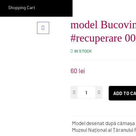
Shopping Cart
model Bucovin
#recuperare 0
IN STOCK
60
lei
ADD TO C
Model desenat după cămașa o
Muzeul Național al Țăranului