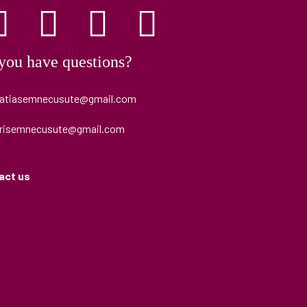
you have questions?
iatiasemnecusute@gmail.com
urisemnecusute@gmail.com
act us