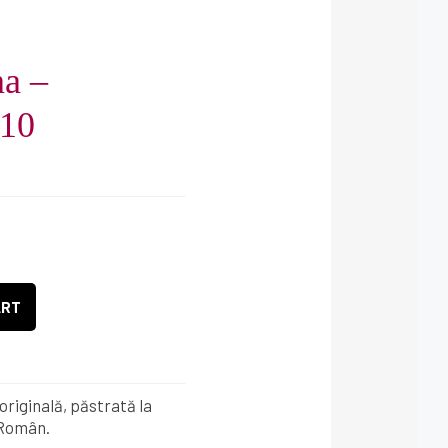
a –
010
ART
riginală, păstrată la
 Român.