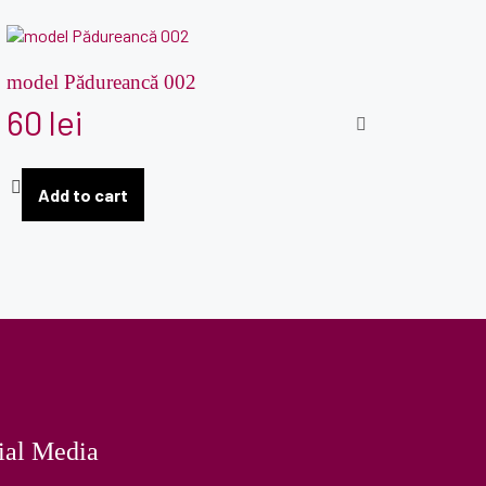
model Pădureancă 002
60
lei
Add to cart
ial Media