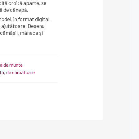
iță croită aparte, se
ză de cânepă.
odel, în format digital,
e ajutătoare. Desenul
 cămășii, mâneca și
a de munte
iță
,
de sărbătoare