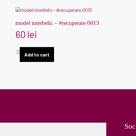
model interbelic – #recuperare 0013
60
lei
Add to cart
Soc